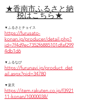
★香南市ふるさと納
税はこちら★
▼ふるさとチョイス
https://furusato-
konan.jp/producer/detail.php?
id=7f4d9ec7352f6885101dfaf299
4db1d6
▼ふるなび
https://furunavi.jp/product_det
ail.aspx?pid=34780
▼楽天
https://item.rakuten.co.jp/f3921
11-konan/10000038/