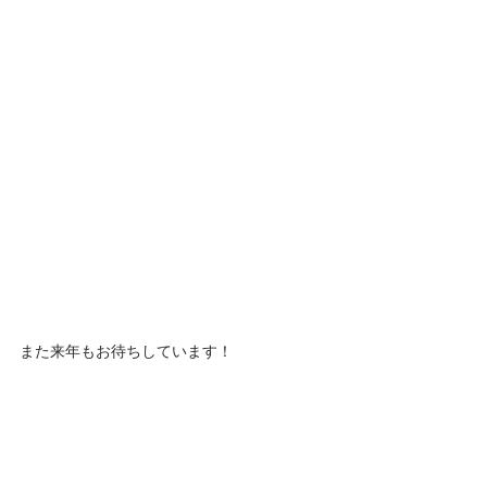
また来年もお待ちしています！
今後とも「のっけ放題釜あげしらす丼」をど
うぞよろしくお願いします！